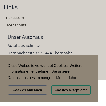
Links
Impressum
Datenschutz
Unser Autohaus
Autohaus Schmitz
Dernbacherstr. 65 56424 Ebernhahn
Telefon:
02623/92714710
Telefax:
02623/7188
Diese Webseite verwendet Cookies. Weitere
E-Mail:
info@ahschmitz.de
Informationen entnehmen Sie unseren
Datenschutzbestimmungen.
Mehr erfahren
Cookies ablehnen
Cookies akzeptieren