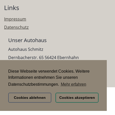
Links
Impressum
Datenschutz
Unser Autohaus
Autohaus Schmitz
Dernbacherstr. 65 56424 Ebernhahn
Telefon:
02623/92714710
Telefax:
02623/7188
Diese Webseite verwendet Cookies. Weitere
E-Mail:
info@ahschmitz.de
Informationen entnehmen Sie unseren
Datenschutzbestimmungen.
Mehr erfahren
Cookies ablehnen
Cookies akzeptieren