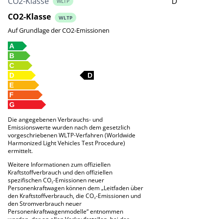
CO2-Klasse
D
WLTP
CO2-Klasse
WLTP
Auf Grundlage der CO2-Emissionen
A
B
C
D
D
E
F
G
Die angegebenen Verbrauchs- und
Emissionswerte wurden nach dem gesetzlich
vorgeschriebenen WLTP-Verfahren (Worldwide
Harmonized Light Vehicles Test Procedure)
ermittelt.
Weitere Informationen zum offiziellen
Kraftstoffverbrauch und den offiziellen
spezifischen CO₂-Emissionen neuer
Personenkraftwagen können dem „Leitfaden über
den Kraftstoffverbrauch, die CO₂-Emissionen und
den Stromverbrauch neuer
Personenkraftwagenmodelle“ entnommen