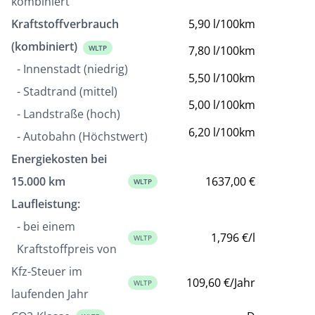
kombiniert
Kraftstoffverbrauch
5,90 l/100km
(kombiniert)
WLTP
7,80 l/100km
- Innenstadt (niedrig)
5,50 l/100km
- Stadtrand (mittel)
5,00 l/100km
- Landstraße (hoch)
6,20 l/100km
- Autobahn (Höchstwert)
Energiekosten bei
15.000 km
1637,00 €
WLTP
Laufleistung:
- bei einem
1,796 €/l
WLTP
Kraftstoffpreis von
Kfz-Steuer im
109,60 €/Jahr
WLTP
laufenden Jahr