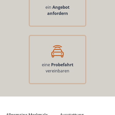
ein
Angebot
anfordern
eine
Probefahrt
vereinbaren