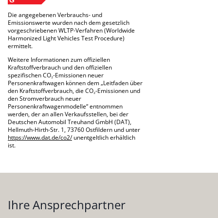
G
Die angegebenen Verbrauchs- und
Emissionswerte wurden nach dem gesetzlich
vorgeschriebenen WLTP-Verfahren (Worldwide
Harmonized Light Vehicles Test Procedure)
ermittelt.
Weitere Informationen zum offiziellen
Kraftstoffverbrauch und den offiziellen
spezifischen CO₂-Emissionen neuer
Personenkraftwagen können dem „Leitfaden über
den Kraftstoffverbrauch, die CO₂-Emissionen und
den Stromverbrauch neuer
Personenkraftwagenmodelle“ entnommen
werden, der an allen Verkaufsstellen, bei der
Deutschen Automobil Treuhand GmbH (DAT),
Hellmuth-Hirth-Str. 1, 73760 Ostfildern und unter
https://www.dat.de/co2/
unentgeltlich erhältlich
ist.
Ihre Ansprechpartner