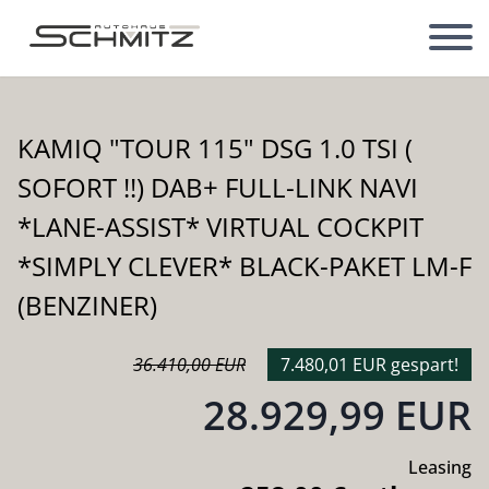
KAMIQ "TOUR 115" DSG 1.0 TSI (
SOFORT !!) DAB+ FULL-LINK NAVI
*LANE-ASSIST* VIRTUAL COCKPIT
*SIMPLY CLEVER* BLACK-PAKET LM-F
(BENZINER)
36.410,00 EUR
7.480,01 EUR gespart!
28.929,99 EUR
Leasing