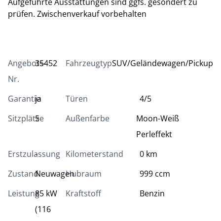
Aufgeführte Ausstattungen sind ggfs. gesondert zu
prüfen. Zwischenverkauf vorbehalten
Angebots-
35452
Fahrzeugtyp
SUV/Geländewagen/Pickup
Nr.
Garantie
ja
Türen
4/5
Sitzplätze
5
Außenfarbe
Moon-Weiß
Perleffekt
Erstzulassung
-
Kilometerstand
0 km
Zustand
Neuwagen
Hubraum
999 ccm
Leistung
85 kW
Kraftstoff
Benzin
(116